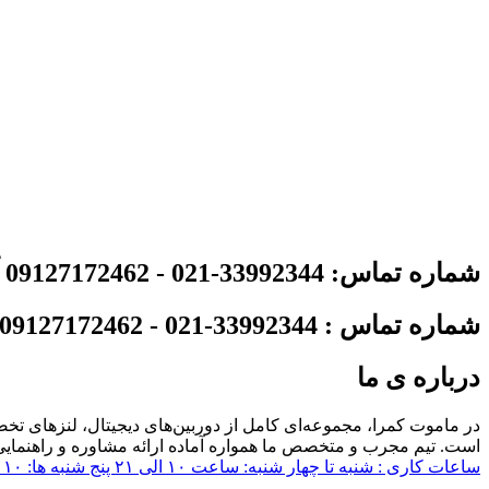
شماره تماس: 33992344-021 - 09127172462 آدرس: تهران - میدان امام خمینی - خیابان باب همایون - پاساژ ایران پگاه - پلاک 30
شماره تماس : 33992344-021 - 09127172462
درباره ی ما
در ماموت کمرا، مجموعه‌ای کامل از دوربین‌های دیجیتال، لنزهای تخصص
است. تیم مجرب و متخصص ما همواره آماده ارائه مشاوره و راهنمایی 
ساعات کاری : شنبه تا چهار شنبه: ساعت ۱۰ الی ۲۱ پنج شنبه ها: ۱۰ الی 15