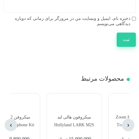
ذخیره نام، ایمیل و وبسایت من در مرورگر برای زمانی که دوباره
دیدگاهی می‌نویسم.
محصولات مرتبط
میکروفون هالی لند
میکروفن DJI Mic 2
م
›
‹
Wireless Microphone Kit
Hollyland LARK M2S
Combo 2-Person Wireless
39,800,000
15,000,000