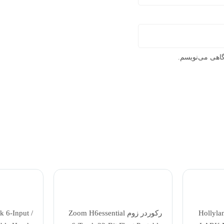
گاهی می‌نویسم.
فون هالی لند Hollyland
رکوردر زوم Zoom H6essential
 6-Input /