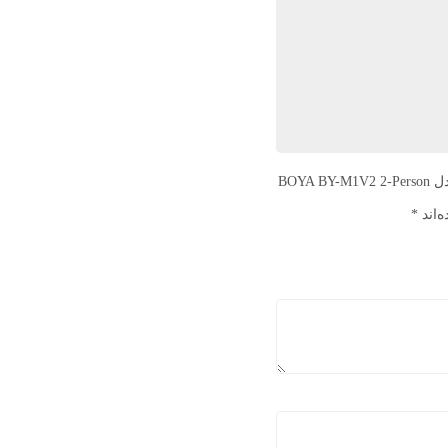
اولین نفری باشید که دیدگاهی را ارسال می کنید برای “میکروفون بویا مدل BOYA BY-M1V2 2-Person
‌اند
*