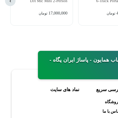
›
DJI Mic Mini 2-Person
6-Track Port
Compact Wireless Microphone
Recorder with 
17,000,000
تومان
تومان
System
Capsu
مینی - خیابان باب همایون - پاساژ ایران پگاه -
رسی سریع
نماد های سایت
وشگاه
اس با ما