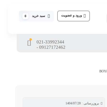
ورود و عضویت
سبد خرید
0
021-33992344
- 09127172462
بروزرسانی : 1404/07/28