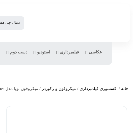
عکاسی
فیلمبرداری
استودیو
دست دوم
ت
خانه
/
اکسسوری فیلمبرداری
/
میکروفون و رکوردر
/ میکروفون بویا مدل BOYA BY-M1V2 2-Person Wireless Microphone System for Cameras and Smartphones