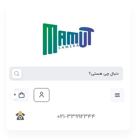
0
021-33992344