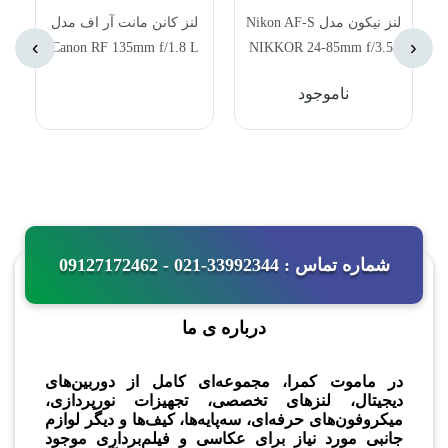
N
لنز نیکون مدل Nikon AF-S
لنز کانن مانت آر اف مدل
›
‹
Canon RF 135mm f/1.8 L
NIKKOR 24-85mm f/3.5-
IS USM Lens
4.5G ED VR Lens
ناموجود
شماره تماس : 33992344-021 - 09127172462
درباره ی ما
در ماموت کمرا، مجموعه‌ای کامل از دوربین‌های
دیجیتال، لنزهای تخصصی، تجهیزات نورپردازی،
میکروفون‌های حرفه‌ای، سه‌پایه‌ها، کیف‌ها و دیگر لوازم
جانبی مورد نیاز برای عکاسی و فیلم‌برداری موجود