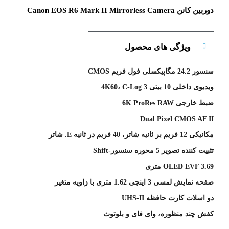
دوربین کانن Canon EOS R6 Mark II Mirrorless Camera
ویژگی های محصول
سنسور 24.2 مگاپیکسلی فول فریم CMOS
ویدیوی داخلی 10 بیتی 4K60، C-Log 3
ضبط خارجی 6K ProRes RAW
Dual Pixel CMOS AF II
مکانیکی 12 فریم بر ثانیه شاتر، 40 فریم در ثانیه E. شاتر
تثبیت کننده تصویر 5 محوره سنسور-Shift
OLED EVF 3.69 متری
صفحه نمایش لمسی 3 اینچی 1.62 متری با زاویه متغیر
دو اسلات کارت حافظه UHS-II
کفش چند منظوره، وای فای و بلوتوث