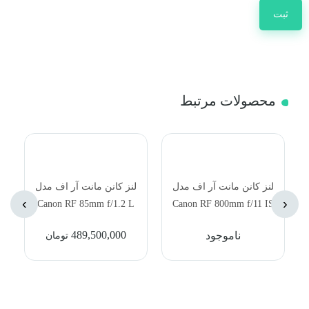
محصولات مرتبط
لنز کانن مانت آر اف مدل
لنز کانن مانت آر اف مدل
›
‹
Canon RF 85mm f/1.2 L
Canon RF 800mm f/11 IS
USM DS Lens
STM Lens
489,500,000
ناموجود
تومان