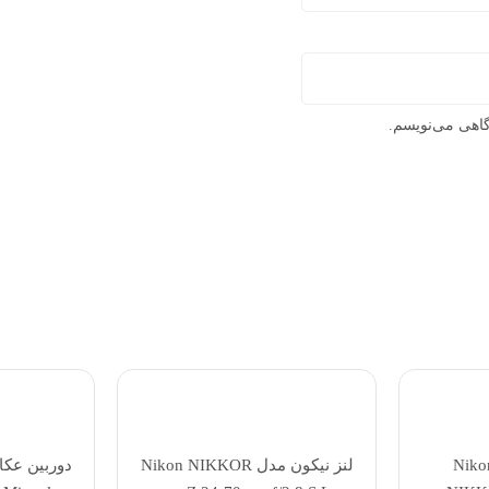
گاهی می‌نویسم.
دل Nikon NIKKOR
دوربین عکاسی سونی Sony
لنز کانن م