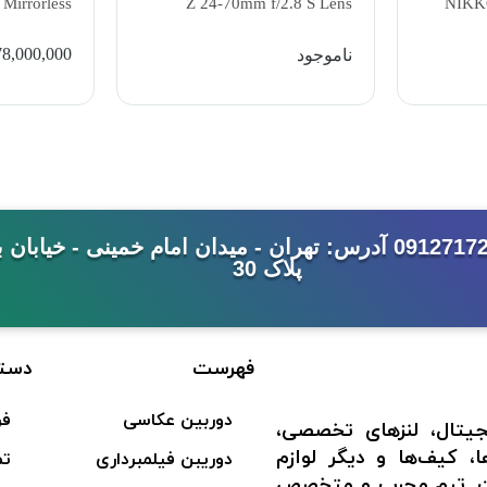
f/2.8 L IS
Alpha a7S III Mirrorless
Z 
USM Lens
Digital Camera (Body)
478,000,000
ناموجود
تومان
شماره تماس: 33992344-021 - 09127172462 آدرس: تهران - میدان امام خ
پلاک 30
فهرست
دست
دوربین عکاسی
فر
جیتال، لنزهای تخصصی،
ا، کیف‌ها و دیگر لوازم
دوریبن فیلمبرداری
تم
است. تیم مجرب و متخصص