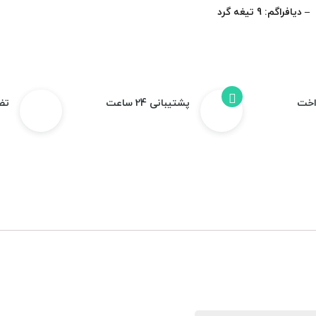
– دیافراگم: 9 تیغه گرد
اخت
پشتیبانی 24 ساعت
تض