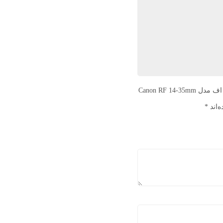
اولین نفری باشید که دیدگاهی را ارسال می کنید برای “لنز کانن مانت آر اف مدل Canon RF 14-35mm
‌اند
*