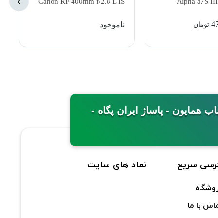
›
Canon EF-M 22mm f/2 STM
Canon RF 400mm 
Lens
ناموجود
مینی - خیابان باب همایون - پاساژ ایران پگاه -
رسی سریع
نماد های سایت
وشگاه
اس با ما