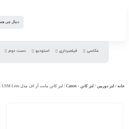
عکاسی
فیلمبرداری
استودیو
دست دوم
خانه
/
لنز دوربین
/
لنز کانن - Canon
/ لنز کانن مانت آر اف مدل Canon RF 14-35mm f/4 L IS USM Lens