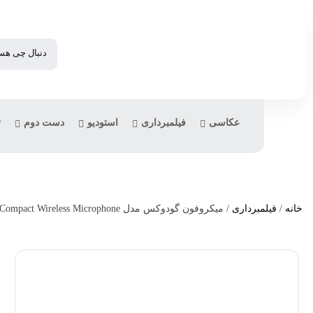
عکاسی
فیلمبرداری
استودیو
دست دوم
ت
خانه
/
فیلمبرداری
/ میکروفون گودوکس مدل Godox WMicS2 UHF Compact Wireless Microphone