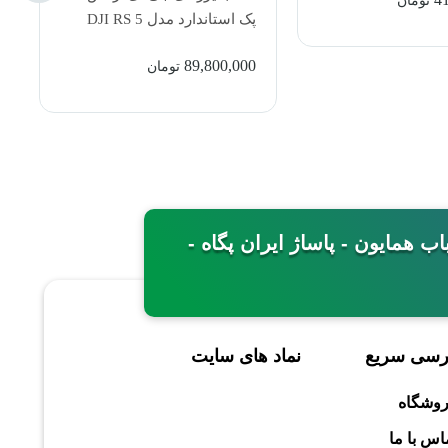
تومان
پک استاندارد مدل DJI RS 5
Stabilizer Standard
89,800,000
تومان
مینی - خیابان باب همایون - پاساژ ایران پگاه -
رسی سریع
نماد های سایت
وشگاه
اس با ما