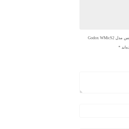
اولین نفری باشید که دیدگاهی را ارسال می کنید برای “میکروفون گودوکس مدل Godox WMicS2
‌اند
*