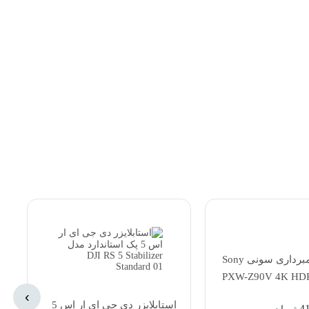
دوربین فیلمبرداری سونی Sony
PXW-Z90V 4K H
with Fast
›
استابلایزر دی جی ای ار اس 5
4