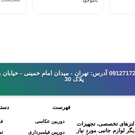
ناموجود
شماره تماس: 33992344-021 - 09127172462 آدرس: تهران - میدان امام خ
پلاک 30
فهرست
دست
دوربین عکاسی
فر
، لنزهای تخصصی، تجهیزات
یگر لوازم جانبی مورد نیاز
دوریبن فیلمبرداری
تم