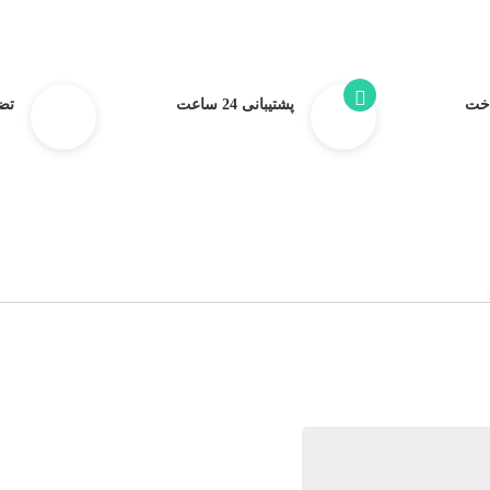
اخت
پشتیبانی 24 ساعت
تض