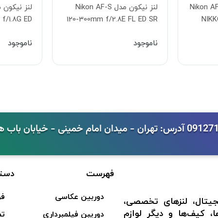
ل Nikon AF-S DX
لنز نیکون مدل Nikon AF-S
f/1.8G ED
120-300mm f/2.8E FL ED SR
NIKK
Lens
VR Lens
ناموجود
ناموجود
فهرست
دست
دوربین عکاسی
فر
جیتال، لنزهای تخصصی،
ا، کیف‌ها و دیگر لوازم
دوریبن فیلمبرداری
تم