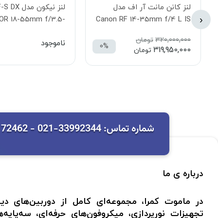
لنز کانن مانت آر اف مدل
لنز نیکون مد
‹
OR 18-55mm f/3.5-
Canon RF 14-35mm f/4 L IS
5.6G VR II Lens
USM Lens1
320,000,000
تومان
ناموجود
0%
319,950,000
تومان
شماره تماس: 33992344-021 - 09127172462 آدرس: تهران - میدان امام خمینی - خیابان باب همایون - پاساژ ایران پگاه - پلاک 30
درباره ی ما
در ماموت کمرا، مجموعه‌ای کامل از دوربین‌های دی
تجهیزات نورپردازی، میکروفون‌های حرفه‌ای، سه‌پایه‌ه