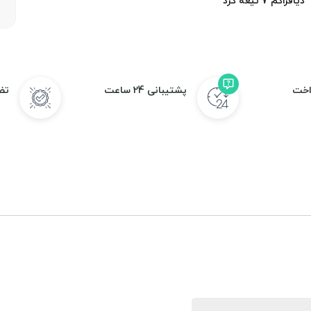
دیافراگم 7 تیغه گرد
اخت
پشتیبانی 24 ساعت
تض