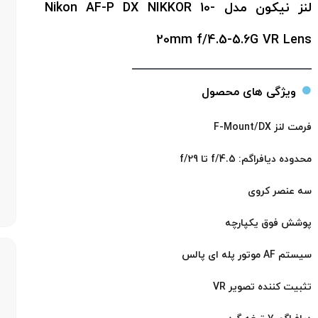
لنز نیکون مدل Nikon AF-P DX NIKKOR 10-
20mm f/4.5-5.6G VR Lens
ویژگی های محصول
فرمت لنز F-Mount/DX
محدوده دیافراگم: f/4.5 تا f/29
سه عنصر کروی
پوشش فوق یکپارچه
سیستم AF موتور پله ای پالس
تثبیت کننده تصویر VR