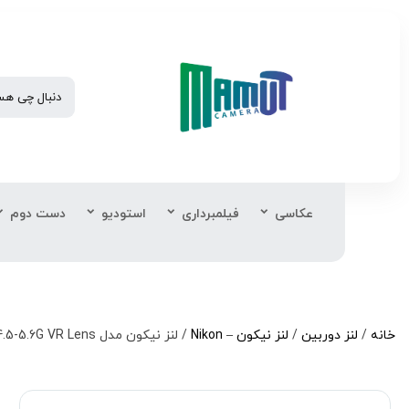
عکاسی
فیلمبرداری
استودیو
دست دوم
خانه
/
لنز دوربین
/
لنز نیکون – Nikon
/ لنز نیکون مدل Nikon AF-P DX NIKKOR 10-20mm f/4.5-5.6G VR Lens