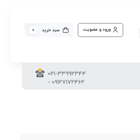
ورود و عضویت
0
سبد خرید
021-33992344
- 09127172462