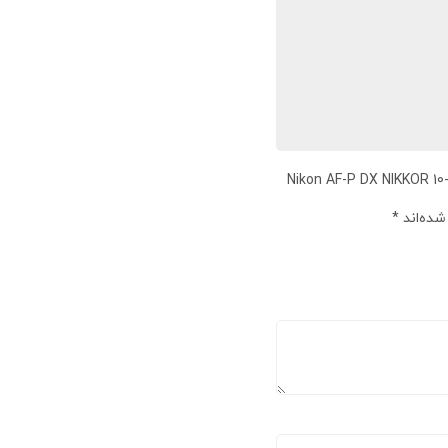
ولین نفری باشید که دیدگاهی را ارسال می کنید برای “لنز نیکون مدل Nikon AF-P DX NIKKOR 10-
شده‌اند
*