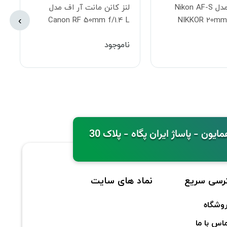
لنز نیکون مدل Nikon AF-S
لنز کانن مانت آر اف مدل
›
Canon RF 50mm f/1.4 L
NIKKOR 20mm 
VCM Lens Canon RF
ناموجود
رسی سریع
نماد های سایت
وشگاه
اس با ما