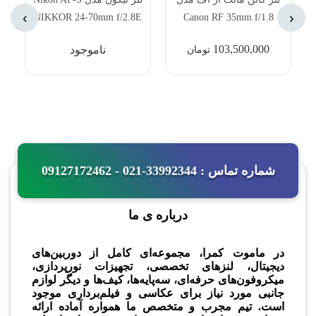
›
‹
NIKKOR 24-70mm f/2.8E
Canon RF 35mm f/1.8
ED VR Lens
Macro IS STM Lens
103,500,000
ناموجود
تومان
شماره تماس : 33992344-021 - 09127172462
درباره ی ما
در ماموت کمرا، مجموعه‌ای کامل از دوربین‌های
دیجیتال، لنزهای تخصصی، تجهیزات نورپردازی،
میکروفون‌های حرفه‌ای، سه‌پایه‌ها، کیف‌ها و دیگر لوازم
جانبی مورد نیاز برای عکاسی و فیلم‌برداری موجود
است. تیم مجرب و متخصص ما همواره آماده ارائه