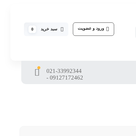
ورود و عضویت
سبد خرید
0
021-33992344
- 09127172462