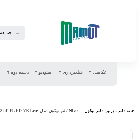
عکاسی
فیلمبرداری
استودیو
دست دوم
ت
خانه
/
لنز دوربین
/
لنز نیکون – Nikon
/ لنز نیکون مدل Nikon AF-S NIKKOR 70-200mm f/2.8E FL ED VR Lens