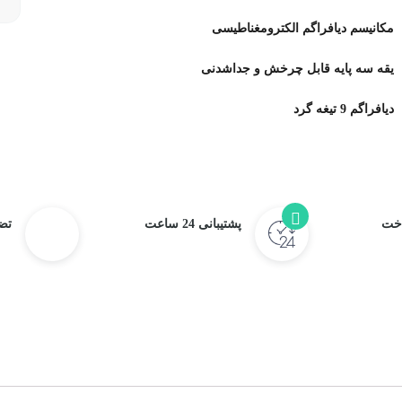
مکانیسم دیافراگم الکترومغناطیسی
یقه سه پایه قابل چرخش و جداشدنی
دیافراگم 9 تیغه گرد
اخت
پشتیبانی 24 ساعت
تض