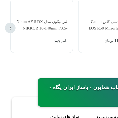
دوربین عکاسی کانن Canon
لنز نیکون مدل Nikon AF-S DX
›
NIKKOR 18-140mm f/3.5-
EOS R50 Mirrorl
5.6G ED VR Lens
with 18-
1
ناموجود
تومان
مینی - خیابان باب همایون - پاساژ ایران پگاه -
رسی سریع
نماد های سایت