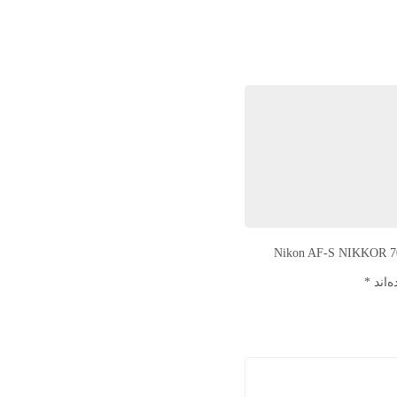
فری باشید که دیدگاهی را ارسال می کنید برای “لنز نیکون مدل Nikon AF-S NIKKOR 70-
‌اند
*