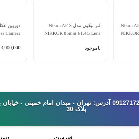
ل Nikon AF-S DX
لنز نیکون مدل Nikon AF-S
ess Camera
NIKKOR 85mm f/1.4G Lens
NIKKOR 
45mm Lens
13,900,000
ناموجود
شماره تماس: 33992344-021 - 09127172462 آدرس: تهران - میدان امام خ
پلاک 30
فهرست
دست