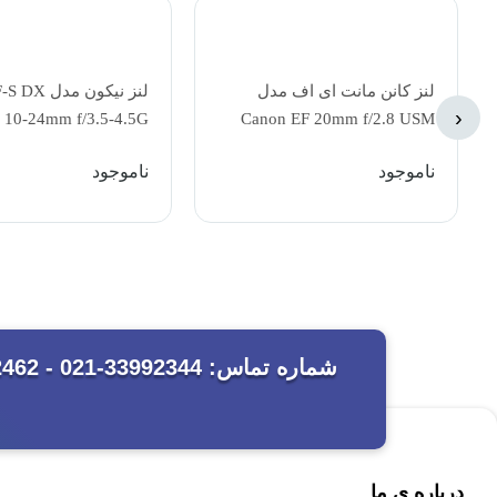
لنز کانن مانت ای اف مدل
لنز نیکون مد
‹
10-24mm f/3.5-4.5G
Canon EF 20mm f/2.8 USM
ED Lens
ناموجود
ناموجود
درباره ی ما