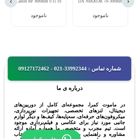
›
‹
Canon RF 800mm f/11 IS
DX NIKKOR 70-300mm
STM Lens
f/4.5-6.3G ED Lens
ناموجود
ناموجود
شماره تماس : 33992344-021 - 09127172462
درباره ی ما
در ماموت کمرا، مجموعه‌ای کامل از دوربین‌های
دیجیتال، لنزهای تخصصی، تجهیزات نورپردازی،
میکروفون‌های حرفه‌ای، سه‌پایه‌ها، کیف‌ها و دیگر لوازم
جانبی مورد نیاز برای عکاسی و فیلم‌برداری موجود
است. تیم مجرب و متخصص ما همواره آماده ارائه
مشاوره و راهنمایی به مشتریان عزیز برای انتخاب