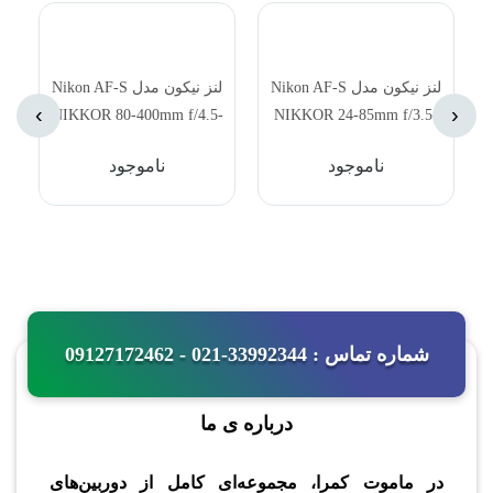
لنز نیکون مدل Nikon AF-S
لنز نیکون مدل Nikon AF-S
›
‹
NIKKOR 80-400mm f/4.5-
NIKKOR 24-85mm f/3.5-
5.6G ED VR
4.5G ED VR Lens
ناموجود
ناموجود
شماره تماس : 33992344-021 - 09127172462
درباره ی ما
در ماموت کمرا، مجموعه‌ای کامل از دوربین‌های