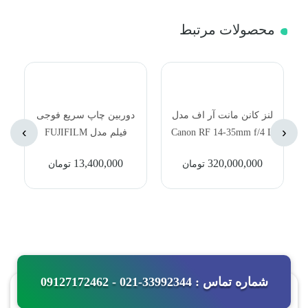
محصولات مرتبط
N
لنز کانن مانت آر اف مدل
دوربین چاپ سریع فوجی
›
‹
Canon RF 14-35mm f/4 L
فیلم مدل FUJIFILM
INSTAX MINI 12 Blossom
IS USM Lens1
13,400,000
320,000,000
تومان
تومان
Pink
شماره تماس : 33992344-021 - 09127172462