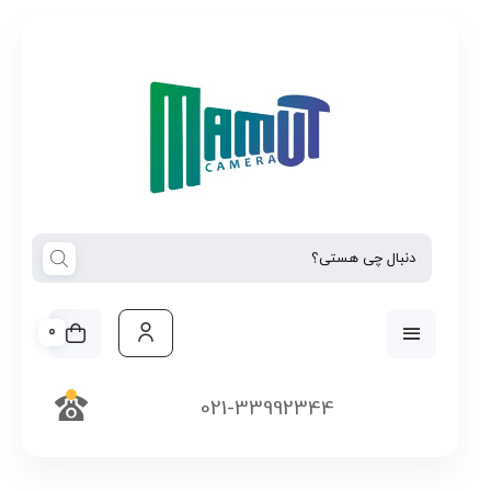
0
021-33992344