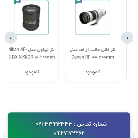
›
‹
لنز کانن مانت آر اف مدل
لنز نیکون مدل Nikon AF-
S DX NIKKOR 18-200mm
Canon RF 100-300mm
f/3.5-5.6G ED VR II Lens
f/2.8 L IS USM Lens
ناموجود
ناموجود
Canon RF
شماره تماس : 33992344-021 -
09127172462