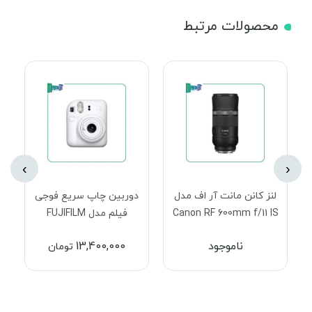
محصولات مرتبط
›
‹
لنز کانن مانت آر اف مدل
دوربین چاپ سریع فوجی
Canon RF 600mm f/11 IS
فیلم مدل FUJIFILM
INSTAX MINI 12 Clay
STM Lens
ناموجود
13,400,000
تومان
White