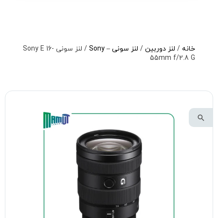
خانه
/
لنز دوربین
/
لنز سونی – Sony
/ لنز سونی Sony E 16-
55mm f/2.8 G