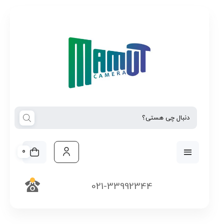
0
021-33992344