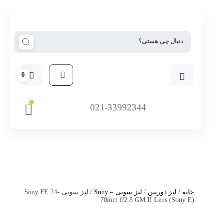
0
021-33992344
خانه
/
لنز دوربین
/
لنز سونی – Sony
/ لنز سونی Sony FE 24-
70mm f/2.8 GM II Lens (Sony E)