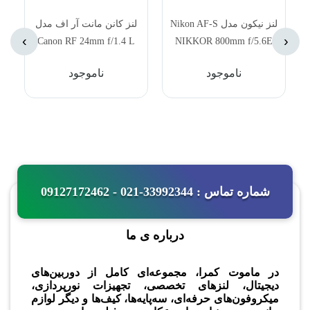
لنز نیکون مدل Nikon AF-S
لنز کانن مانت آر اف مدل
›
‹
Canon RF 24mm f/1.4 L
NIKKOR 800mm f/5.6E
VCM Lens Canon RF
FL ED VR
ناموجود
ناموجود
شماره تماس : 33992344-021 - 09127172462
درباره ی ما
در ماموت کمرا، مجموعه‌ای کامل از دوربین‌های
دیجیتال، لنزهای تخصصی، تجهیزات نورپردازی،
میکروفون‌های حرفه‌ای، سه‌پایه‌ها، کیف‌ها و دیگر لوازم