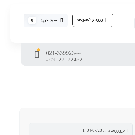
ورود و عضویت
سبد خرید
0
021-33992344
- 09127172462
بروزرسانی : 1404/07/28