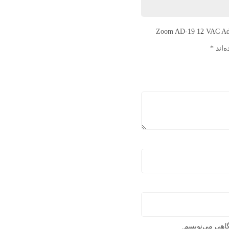
 می کنید برای “Zoom AD-19 12 VAC Adapter for F4, F8,
‌اند
*
گاهی می‌نویسم.