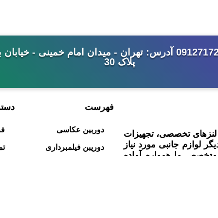
شماره تماس: 33992344-021 - 09127172462 آدرس: تهران - میدان امام خ
پلاک 30
فهرست
دست
دوربین عکاسی
فر
، لنزهای تخصصی، تجهیزات
یگر لوازم جانبی مورد نیاز
دوریبن فیلمبرداری
تم
متخصص ما همواره آماده
لنز دوربین
در
اب بهترین و مناسب‌ترین
دست دوم
پی
وب