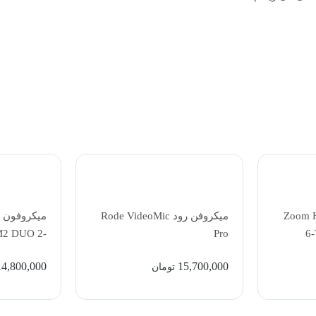
Zoom H
میکروفن رود Rode VideoMic
میکروفون ب
M2 DUO 2-
Pro
6-
less Combo
Rec
14,800,000
15,700,000
تومان
 (2.4 GHz,
 Charcoal)