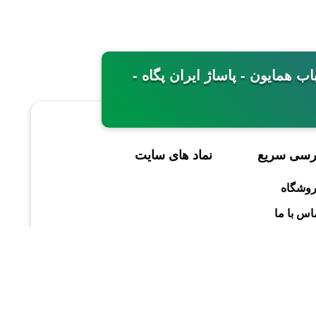
مینی - خیابان باب همایون - پاساژ ایران پگاه -
رسی سریع
نماد های سایت
وشگاه
اس با ما
باره ما
گیری سفارش
لاگ