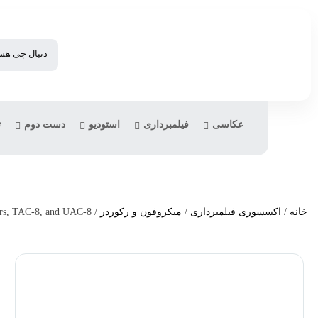
عکاسی
فیلمبرداری
استودیو
دست دوم
ت
خانه
/
اکسسوری فیلمبرداری
/
میکروفون و رکوردر
/ Zoom AD-19 12 VAC Adapter for F4, F8, F8n, Select LiveTrak Mixers, TAC-8, and UAC-8