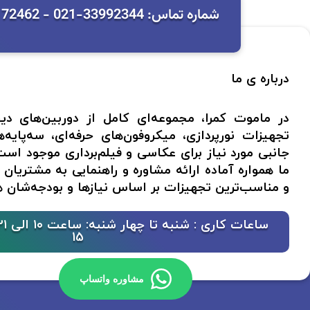
شماره تماس: 33992344-021 - 09127172462 آدرس: تهران - میدان امام خمینی - خیابان باب همایون - پاساژ ایران پگاه - پلاک 30
درباره ی ما
در ماموت کمرا، مجموعه‌ای کامل از دوربین‌های دی
تجهیزات نورپردازی، میکروفون‌های حرفه‌ای، سه‌پایه‌ه
جانبی مورد نیاز برای عکاسی و فیلم‌برداری موجود 
ما همواره آماده ارائه مشاوره و راهنمایی به مشتریان 
و مناسب‌ترین تجهیزات بر اساس نیازها و بودجه‌شان 
15
مشاوره واتساپ