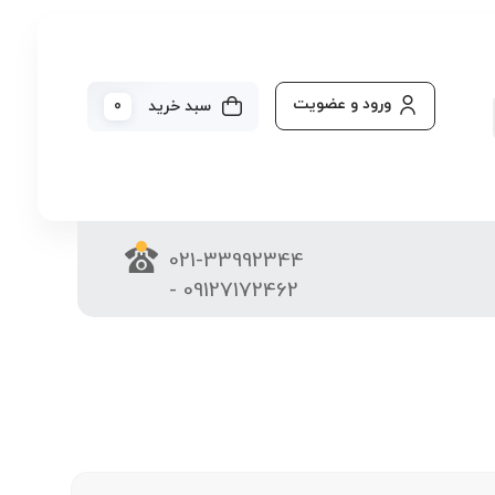
ورود و عضویت
0
سبد خرید
021-33992344
- 09127172462