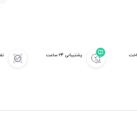
اخت
پشتیبانی 24 ساعت
تض