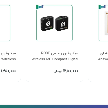
ود می RODE
میکروفون بی سیم انسر
less Go II
Answer SX9 Wirreless
Wireless
Microphone
8,500,000
1,450,000
تومان