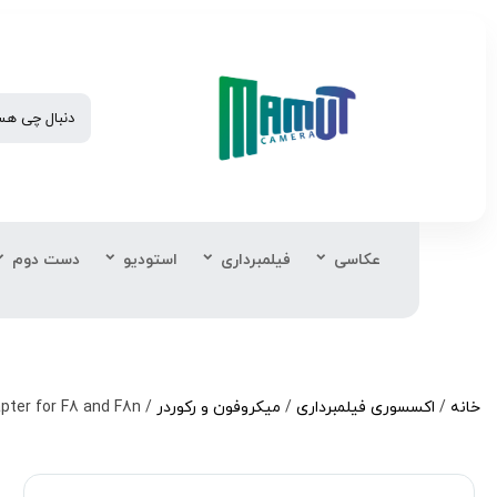
عکاسی
فیلمبرداری
استودیو
دست دوم
خانه
/
اکسسوری فیلمبرداری
/
میکروفون و رکوردر
/ Zoom CMF-8 Camera Mount Adapter for F8 and F8n