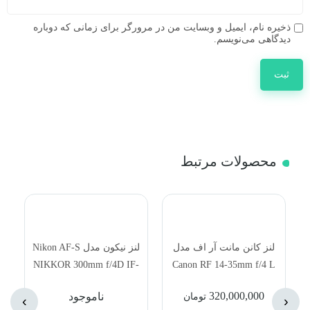
ذخیره نام، ایمیل و وبسایت من در مرورگر برای زمانی که دوباره
دیدگاهی می‌نویسم.
محصولات مرتبط
لنز کانن مانت آر اف مدل
لنز نیکون مدل Nikon AF-S
ل
-
NIKKOR 300mm f/4D IF-
Canon RF 14-35mm f/4 L
ED
IS USM Lens1
320,000,000
ناموجود
تومان
›
‹