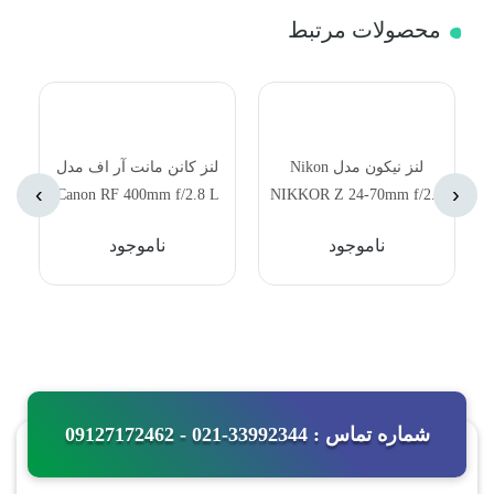
محصولات مرتبط
لنز نیکون مدل Nikon
لنز کانن مانت آر اف مدل
›
‹
Canon RF 400mm f/2.8 L
NIKKOR Z 24-70mm f/2.8
IS USM Lens
S Lens
ناموجود
ناموجود
شماره تماس : 33992344-021 - 09127172462