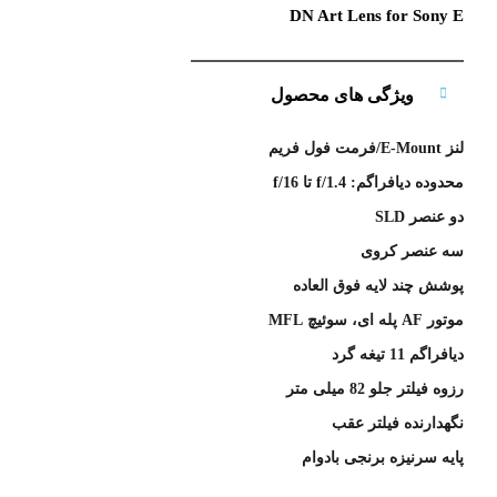
DN Art Lens for Sony E
ویژگی های محصول
لنز E-Mount/فرمت فول فریم
محدوده دیافراگم: f/1.4 تا f/16
دو عنصر SLD
سه عنصر کروی
پوشش چند لایه فوق العاده
موتور AF پله ای، سوئیچ MFL
دیافراگم 11 تیغه گرد
رزوه فیلتر جلو 82 میلی متر
نگهدارنده فیلتر عقب
پایه سرنیزه برنجی بادوام